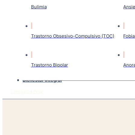
Bulimia
Ansi
Trastorno Obsesivo-Compulsivo (TOC)
Fobia
Trastorno Bipolar
Anor
Bienestar Integral
Empieza hoy