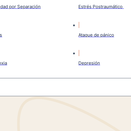
edad por Separación
Estrés Postraumático
s
Ataque de pánico
exia
Depresión