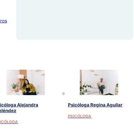
tros
icóloga Alejandra
Psicóloga Regina Aguilar
léndez
PSICÓLOGA
ICÓLOGA