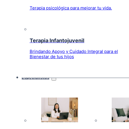
Terapia psicológica para mejorar tu vida.
Terapia Infantojuvenil
Brindando Apoyo y Cuidado Integral para el
Bienestar de tus hijos
Especialistas