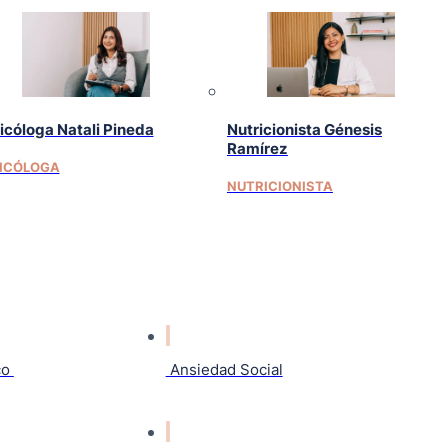
icóloga Natali Pineda
Nutricionista Génesis
Ramírez
ICÓLOGA
NUTRICIONISTA
co
Ansiedad Social