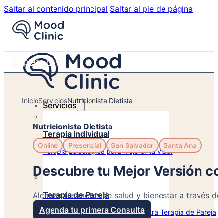
Saltar al contenido principal
Saltar al pie de página
Empieza hoy
Inicio
Servicios
Nutricionista Dietista
Servicios
Nutricionista Dietista
Terapia Individual
Online
Presencial
San Salvador
Santa Ana
Terapia psicológica para mejorar tu vida.
Descubre tu Mejor Versión c
Terapia de Pareja
Alcanza tus metas de salud y bienestar a través 
Agenda tu primera Consulta
Transforma Tu Relación con Nuestra Terapia de Pareja