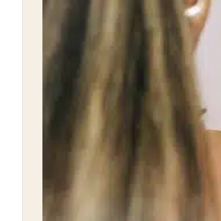
Nutricionista Génesis Ramírez
NUTRICIONISTA
Trastornos
Bulimia
Ansiedad por Separación