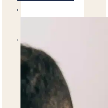
Terapia Infantojuvenil
Brindando Apoyo y Cuidado Integral para el Bienestar d
Nutricionista Dietista
Descubre tu Mejor Versión con la Ayuda de Nuestros Ex
Contáctanos
¿No estás seguro de qué servicios son los mejores p
Escríbenos