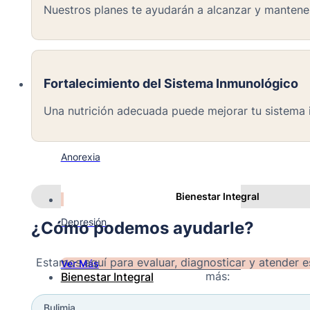
Nuestros planes te ayudarán a alcanzar y mantene
Esquizofrenia
Fortalecimiento del Sistema Inmunológico
Trastorno Bipolar
Una nutrición adecuada puede mejorar tu sistema
Anorexia
Bienestar Integral
Depresión
¿Cómo podemos ayudarle?
Estamos aquí para evaluar, diagnosticar y atender e
Ver Más
más:
Bienestar Integral
Bulimia