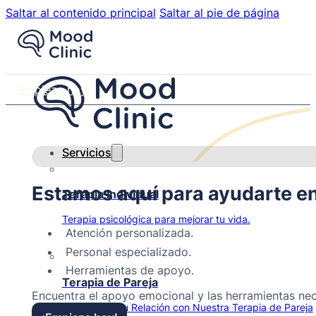
Saltar al contenido principal
Saltar al pie de página
Empieza hoy
Servicios
Estamos aquí para ayudarte en 
Terapia Individual
Terapia psicológica para mejorar tu vida.
Atención personalizada.
Personal especializado.
Herramientas de apoyo.
Terapia de Pareja
Encuentra el apoyo emocional y las herramientas nec
Transforma Tu Relación con Nuestra Terapia de Pareja