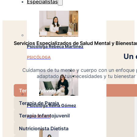
Especialistas
Servicios Especializados de Salud Mental y Bienesta
Psicóloga Rebeca Martínez
Un 
PSICÓLOGA
Cuidamos de tu mente y cuerpo con un enfoque 
adaptado a tus necesidades y tu bienestar 
Terapia Individual
Terapia de Pareja
Psicóloga Reina Gómez
Terapia Infantojuvenil
PSICÓLOGA
Nutricionista Dietista