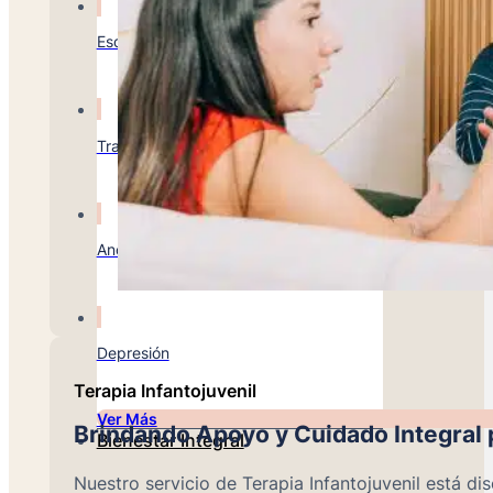
Esquizofrenia
Trastorno Bipolar
Anorexia
Depresión
Terapia Infantojuvenil
Ver Más
Brindando Apoyo y Cuidado Integral p
Bienestar Integral
Nuestro servicio de Terapia Infantojuvenil está d