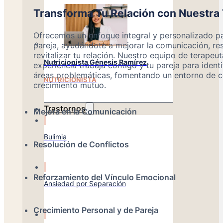
Transforma Tu Relación con Nuestra 
Ofrecemos un enfoque integral y personalizado pa
pareja, ayudándote a mejorar la comunicación, res
revitalizar tu relación. Nuestro equipo de terapeu
Nutricionista Génesis Ramírez
experiencia trabaja contigo y tu pareja para identi
áreas problemáticas, fomentando un entorno de 
NUTRICIONISTA
crecimiento mutuo.
Trastornos
Mejora en la Comunicación
Bulimia
Resolución de Conflictos
Reforzamiento del Vínculo Emocional
Ansiedad por Separación
Crecimiento Personal y de Pareja