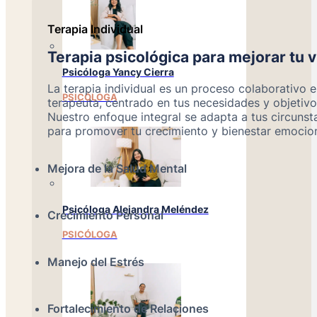
Terapia Individual
Terapia psicológica para mejorar tu v
Psicóloga Yancy Cierra
La terapia individual es un proceso colaborativo e
PSICÓLOGA
terapeuta, centrado en tus necesidades y objetivo
Nuestro enfoque integral se adapta a tus circunst
para promover tu crecimiento y bienestar emocion
Mejora de la Salud Mental
Psicóloga Alejandra Meléndez
Crecimiento Personal
PSICÓLOGA
Manejo del Estrés
Fortalecimiento de Relaciones