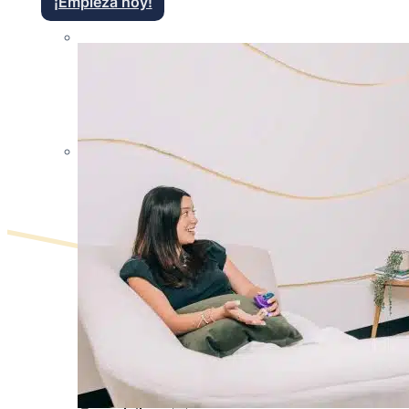
¡Empieza hoy!
Terapia Infantojuvenil
Brindando Apoyo y Cuidado Integral para el Bienestar d
Nutricionista Dietista
Descubre tu Mejor Versión con la Ayuda de Nuestros Ex
Contáctanos
¿No estás seguro de qué servicios son los mejores p
Escríbenos