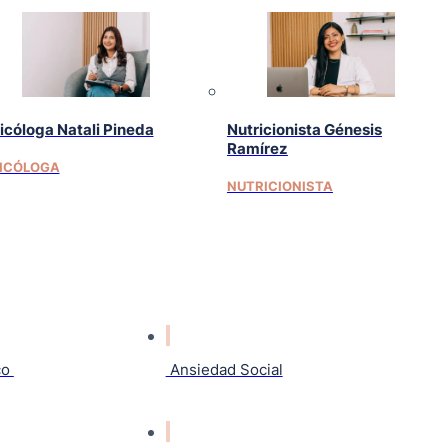
icóloga Natali Pineda
Nutricionista Génesis
Ramírez
ICÓLOGA
NUTRICIONISTA
co
Ansiedad Social