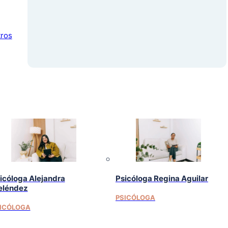
tros
icóloga Alejandra
Psicóloga Regina Aguilar
léndez
PSICÓLOGA
ICÓLOGA