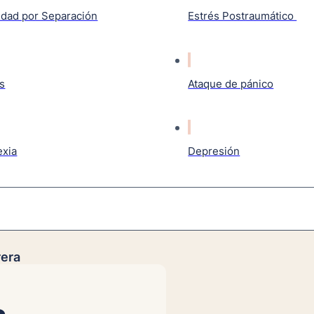
edad por Separación
Estrés Postraumático
s
Ataque de pánico
exia
Depresión
rera