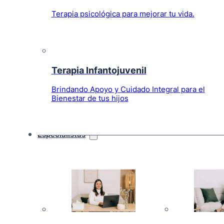
Terapia psicológica para mejorar tu vida.
Terapia Infantojuvenil
Brindando Apoyo y Cuidado Integral para el
Bienestar de tus hijos
Especialistas