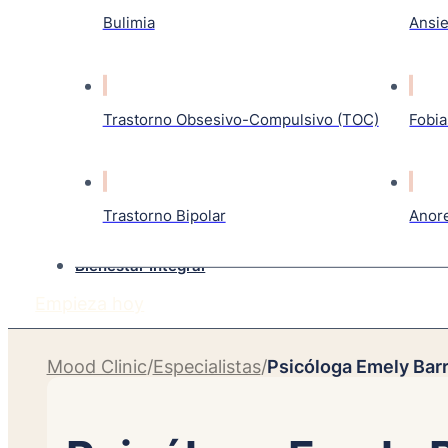
Bulimia
Ansi
Trastorno Obsesivo-Compulsivo (TOC)
Fobia
Trastorno Bipolar
Anor
Bienestar Integral
Empieza hoy
Mood Clinic
/
Especialistas
/
Psicóloga Emely Bar