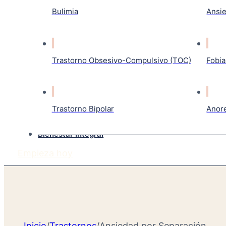
Bulimia
Ansi
Trastorno Obsesivo-Compulsivo (TOC)
Fobia
Trastorno Bipolar
Anor
Bienestar Integral
Empieza hoy
Inicio
/
Trastornos
/
Ansiedad por Separación