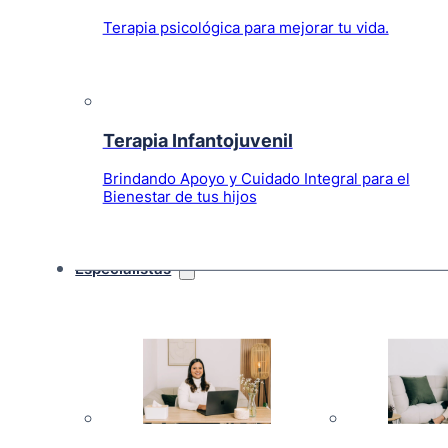
Terapia psicológica para mejorar tu vida.
Terapia Infantojuvenil
Brindando Apoyo y Cuidado Integral para el
Bienestar de tus hijos
Especialistas