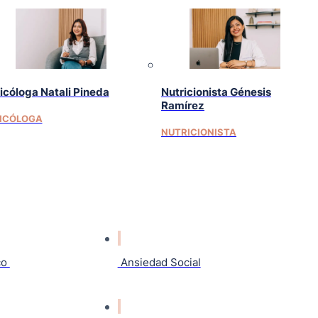
icóloga Natali Pineda
Nutricionista Génesis
Ramírez
ICÓLOGA
NUTRICIONISTA
co
Ansiedad Social