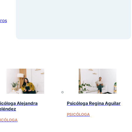
tros
icóloga Alejandra
Psicóloga Regina Aguilar
léndez
PSICÓLOGA
ICÓLOGA