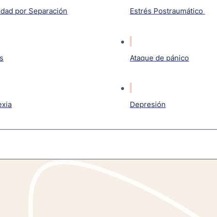
edad por Separación
Estrés Postraumático
s
Ataque de pánico
exia
Depresión