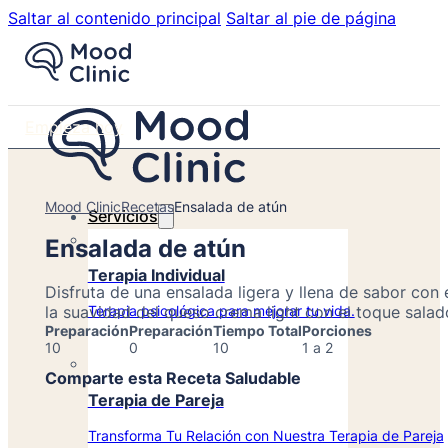
Saltar al contenido principal
Saltar al pie de página
Empieza hoy
Mood Clinic
Recetas
Ensalada de atún
Servicios
Ensalada de atún
Terapia Individual
Disfruta de una ensalada ligera y llena de sabor con
la suavidad del queso crema light con el toque salad
Terapia psicológica para mejorar tu vida.
Preparación
Preparación
Tiempo Total
Porciones
10
0
10
1 a 2
Comparte esta Receta Saludable
Terapia de Pareja
Transforma Tu Relación con Nuestra Terapia de Pareja