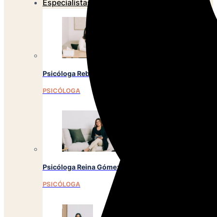
Especialistas
Psicóloga Rebeca Martínez
PSICÓLOGA
Psicóloga Reina Gómez
PSICÓLOGA