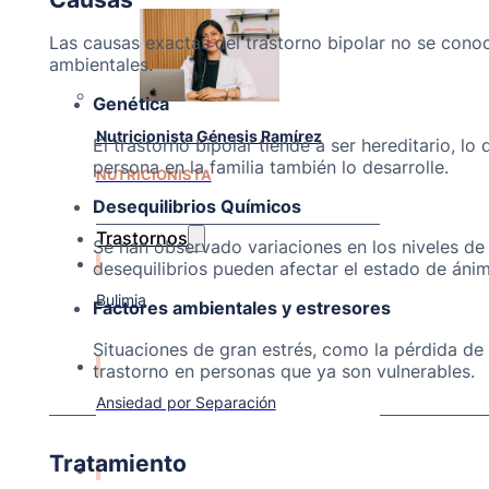
Las causas exactas del trastorno bipolar no se cono
ambientales.
Genética
Nutricionista Génesis Ramírez
El trastorno bipolar tiende a ser hereditario, lo
persona en la familia también lo desarrolle.
NUTRICIONISTA
Desequilibrios Químicos
Trastornos
Se han observado variaciones en los niveles de
desequilibrios pueden afectar el estado de ánim
Bulimia
Factores ambientales y estresores
Situaciones de gran estrés, como la pérdida de
trastorno en personas que ya son vulnerables.
Ansiedad por Separación
Tratamiento