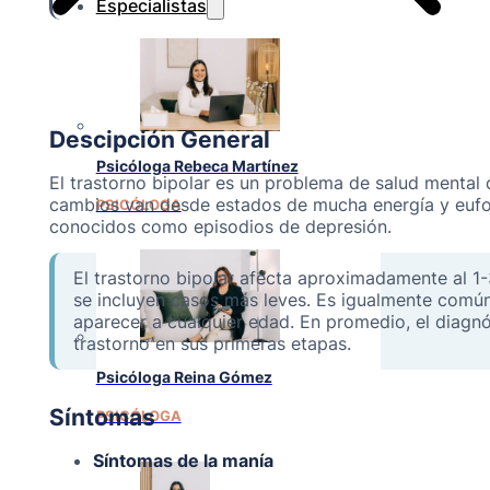
Especialistas
Descipción General
Psicóloga Rebeca Martínez
El trastorno bipolar es un problema de salud mental
cambios van desde estados de mucha energía y eufori
PSICÓLOGA
conocidos como episodios de depresión.
El trastorno bipolar afecta aproximadamente al 1
se incluyen casos más leves. Es igualmente comú
aparecer a cualquier edad. En promedio, el diagnós
trastorno en sus primeras etapas.
Psicóloga Reina Gómez
Síntomas
PSICÓLOGA
Síntomas de la manía