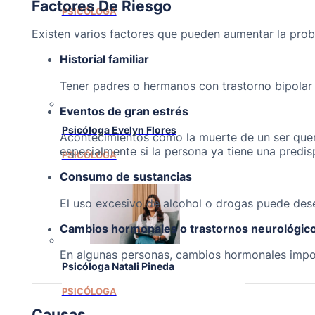
Factores De Riesgo
PSICÓLOGA
Existen varios factores que pueden aumentar la proba
Historial familiar
Tener padres o hermanos con trastorno bipolar
Eventos de gran estrés
Psicóloga Evelyn Flores
Acontecimientos como la muerte de un ser quer
especialmente si la persona ya tiene una predis
PSICÓLOGA
Consumo de sustancias
El uso excesivo de alcohol o drogas puede des
Cambios hormonales o trastornos neurológic
En algunas personas, cambios hormonales importa
Psicóloga Natali Pineda
PSICÓLOGA
Causas