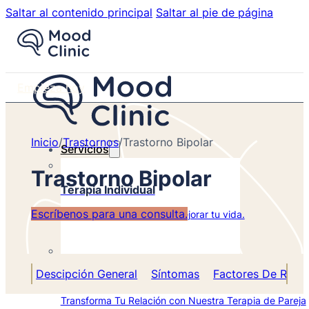
Saltar al contenido principal
Saltar al pie de página
Empieza hoy
Inicio
/
Trastornos
/
Trastorno Bipolar
Servicios
Trastorno Bipolar
Terapia Individual
Escríbenos para una consulta.
Terapia psicológica para mejorar tu vida.
Descipción General
Síntomas
Factores De Ries
Terapia de Pareja
Transforma Tu Relación con Nuestra Terapia de Pareja