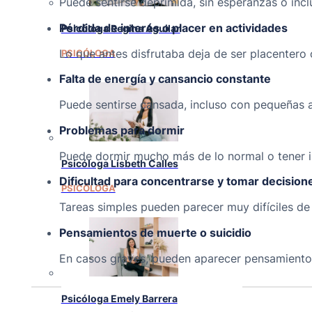
Puede sentirse deprimida, sin esperanzas o inc
Pérdida de interés o placer en actividades
Psicóloga Regina Aguilar
Lo que antes disfrutaba deja de ser placentero 
PSICÓLOGA
Falta de energía y cansancio constante
Puede sentirse cansada, incluso con pequeñas a
Problemas para dormir
Puede dormir mucho más de lo normal o tener 
Psicóloga Lisbeth Calles
Dificultad para concentrarse y tomar decision
PSICÓLOGA
Tareas simples pueden parecer muy difíciles de 
Pensamientos de muerte o suicidio
En casos graves, pueden aparecer pensamientos
Psicóloga Emely Barrera