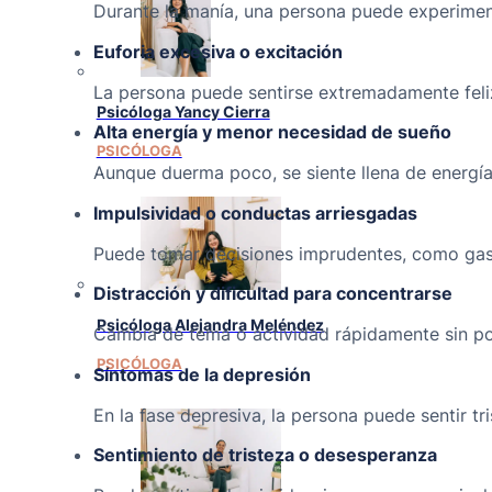
Durante la manía, una persona puede experime
Euforia excesiva o excitación
La persona puede sentirse extremadamente feli
Psicóloga Yancy Cierra
Alta energía y menor necesidad de sueño
PSICÓLOGA
Aunque duerma poco, se siente llena de energía
Impulsividad o conductas arriesgadas
Puede tomar decisiones imprudentes, como gast
Distracción y dificultad para concentrarse
Psicóloga Alejandra Meléndez
Cambia de tema o actividad rápidamente sin po
PSICÓLOGA
Síntomas de la depresión
En la fase depresiva, la persona puede sentir tr
Sentimiento de tristeza o desesperanza