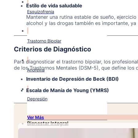
Estilo de vida saludable
Esquizofrenia
Mantener una rutina estable de sueño, ejercicio 
alcohol y las drogas también es importante, y
Trastorno Bipolar
Criterios de Diagnóstico
Para diagnosticar el trastorno bipolar, los profesion
de los Trastornos Mentales (DSM-5), que define los d
Anorexia
Inventario de Depresión de Beck (BDI)
Escala de Manía de Young (YMRS)
Depresión
Ver Más
Bienestar Integral