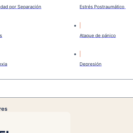
edad por Separación
Estrés Postraumático
s
Ataque de pánico
exia
Depresión
res