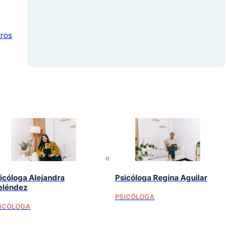
tros
icóloga Alejandra
Psicóloga Regina Aguilar
léndez
PSICÓLOGA
ICÓLOGA