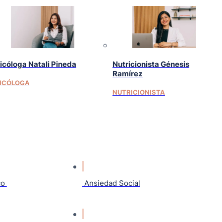
icóloga Natali Pineda
Nutricionista Génesis
Ramírez
ICÓLOGA
NUTRICIONISTA
co
Ansiedad Social