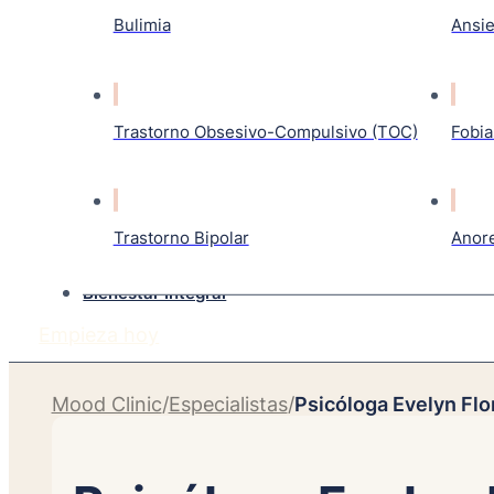
Bulimia
Ansi
Trastorno Obsesivo-Compulsivo (TOC)
Fobia
Trastorno Bipolar
Anor
Bienestar Integral
Empieza hoy
Mood Clinic
/
Especialistas
/
Psicóloga Evelyn Flo