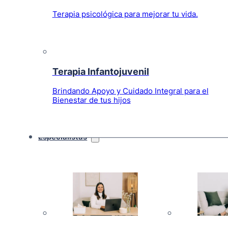
Terapia psicológica para mejorar tu vida.
Terapia Infantojuvenil
Brindando Apoyo y Cuidado Integral para el
Bienestar de tus hijos
Especialistas