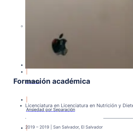
Nutricionista Génesis Ramírez
NUTRICIONISTA
Trastornos
Formación académica
Bulimia
Licenciatura en Licenciatura en Nutrición y Diet
Ansiedad por Separación
2019 – 2019 | San Salvador, El Salvador