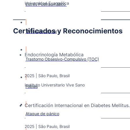
Universidad Evangélica
Estrés Postraumático
Certificados y Reconocimientos
Ansiedad Social
Endocrinología Metabólica
Trastorno Obsesivo-Compulsivo (TOC)
2025 | São Paulo, Brasil
Instituto Universitario Vive Sano
Fobias
Certificación Internacional en Diabetes Mellitus.
Ataque de pánico
2025 | São Paulo, Brasil