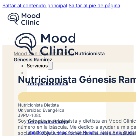
Saltar al contenido principal
Saltar al pie de página
Empieza hoy
Mood Clinic
/
Especialistas
/
Nutricionista
Génesis Ramírez
Servicios
Nutricionista Génesis Ra
Terapia Individual
Terapia psicológica para mejorar tu vida.
Nutricionista Dietista
Universidad Evangélica
JVPM-1080
Soy Génesis, nutricionista y dietista en Mood Clin
Terapia de Pareja
número en la báscula. Me dedico a ayudar a mis pa
Transforma Tu Relación con Nuestra Terapia de Pareja
social. Mi objetivo es fomentar una relación saluda