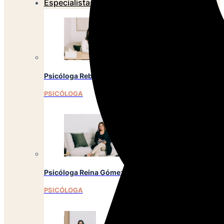
Especialistas
Psicóloga Rebeca Martínez
PSICÓLOGA
Psicóloga Reina Gómez
PSICÓLOGA