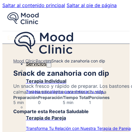
Saltar al contenido principal
Saltar al pie de página
Empieza hoy
Mood Clinic
Recetas
Snack de zanahoria con dip
Servicios
Snack de zanahoria con dip
Terapia Individual
Un snack fresco y rápido de preparar. Los bastones 
calmar el hambre entre comidas sin culpa
Terapia psicológica para mejorar tu vida.
Preparación
Preparación
Tiempo Total
Porciones
5 min
0
5 min
1
Comparte esta Receta Saludable
Terapia de Pareja
Transforma Tu Relación con Nuestra Terapia de Pareja