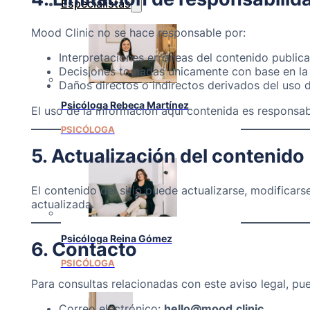
Especialistas
Mood Clinic no se hace responsable por:
Interpretaciones erróneas del contenido public
Decisiones tomadas únicamente con base en la i
Daños directos o indirectos derivados del uso 
Psicóloga Rebeca Martínez
El uso de la información aquí contenida es responsabi
PSICÓLOGA
5. Actualización del contenido
El contenido del sitio puede actualizarse, modificar
actualizada.
Psicóloga Reina Gómez
6. Contacto
PSICÓLOGA
Para consultas relacionadas con este aviso legal, pu
Correo electrónico:
hello@mood.clinic