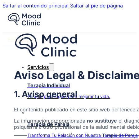
Saltar al contenido principal
Saltar al pie de página
Empieza hoy
Servicios
Aviso Legal & Disclaim
Terapia Individual
1. Aviso general
Terapia psicológica para mejorar tu vida.
El contenido publicado en este sitio web pertenece 
La información proporcionada
no sustituye
el diagnó
Terapia de Pareja
psiquiatra u otro profesional de la salud mental deb
Transforma Tu Relación con Nuestra Terapia de Pareja