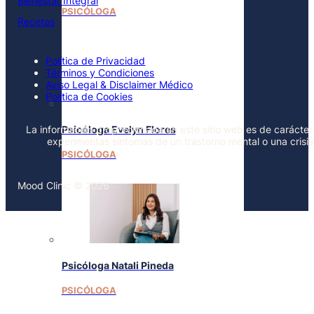
Bienestar Integral
PSICÓLOGA
Recetas
Política de Privacidad
Términos y Condiciones
Aviso Legal & Disclaimer Médico
Política de Cookies
La información proporcionada en este sitio web es de carácter 
Psicóloga Evelyn Flores
experimentas síntomas de un trastorno mental o una crisi
PSICÓLOGA
Mood Clinic © 2026
Psicóloga Natali Pineda
PSICÓLOGA