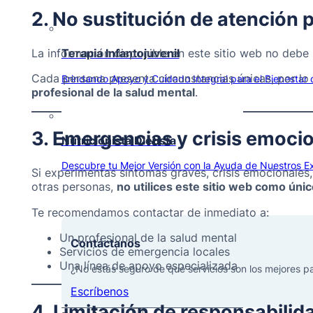
2. No sustitución de atención 
La información disponible en este sitio web no debe 
Terapia Infantojuvenil
Cada persona presenta circunstancias únicas, por lo
Brindando Apoyo y Cuidado Integral para el Bienestar d
profesional de la salud mental
.
3. Emergencias y crisis emoci
Nutricionista Dietista
Descubre tu Mejor Versión con la Ayuda de Nuestros Ex
Si experimentas síntomas graves, crisis emocionales,
otras personas,
no utilices este sitio web como úni
Te recomendamos contactar de inmediato a:
Un profesional de la salud mental
Contáctanos
Servicios de emergencia locales
Una línea de apoyo especializada
¿No estás seguro de qué servicios son los mejores p
Escríbenos
4. Limitación de responsabilid