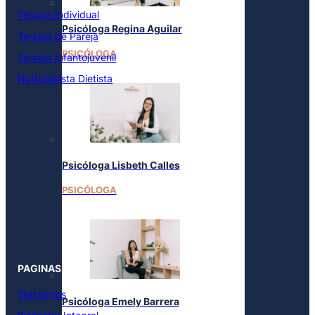
Terapia Individual
Psicóloga Regina Aguilar
Terapia de Pareja
PSICÓLOGA
Terapia Infantojuvenil
Nutricionista Dietista
Psicóloga Lisbeth Calles
PSICÓLOGA
PAGINAS
Trastornos
Psicóloga Emely Barrera