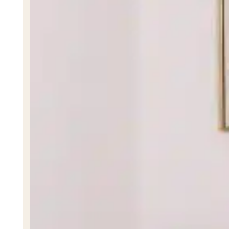
PSICÓLOGA
Psicóloga Evelyn Flores
PSICÓLOGA
Psicóloga Natali Pineda
PSICÓLOGA