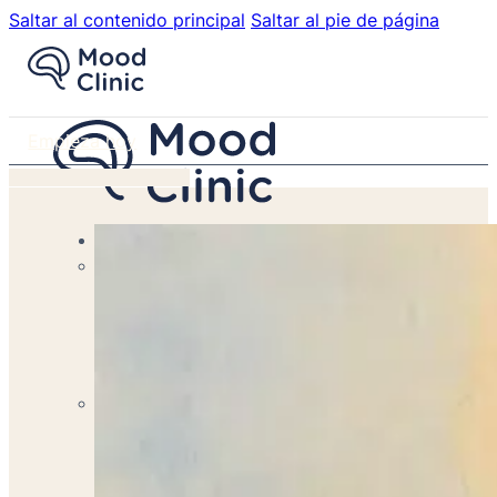
Saltar al contenido principal
Saltar al pie de página
Empieza hoy
Servicios
Terapia Individual
Terapia psicológica para mejorar tu vida.
Terapia de Pareja
Transforma Tu Relación con Nuestra Terapia de Pareja