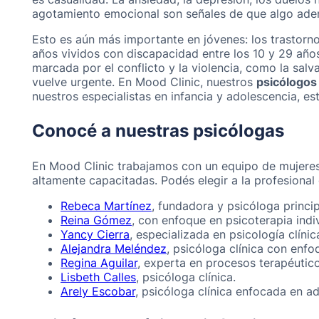
agotamiento emocional son señales de que algo aden
Esto es aún más importante en jóvenes: los trastorno
años vividos con discapacidad entre los 10 y 29 año
marcada por el conflicto y la violencia, como la salv
vuelve urgente. En Mood Clinic, nuestros
psicólogos 
nuestros especialistas en infancia y adolescencia, e
Conocé a nuestras psicólogas
En Mood Clinic trabajamos con un equipo de mujeres
altamente capacitadas. Podés elegir a la profesional
Rebeca Martínez
, fundadora y psicóloga princip
Reina Gómez
, con enfoque en psicoterapia indiv
Yancy Cierra
, especializada en psicología clínic
Alejandra Meléndez
, psicóloga clínica con enf
Regina Aguilar
, experta en procesos terapéutic
Lisbeth Calles
, psicóloga clínica.
Arely Escobar
, psicóloga clínica enfocada en a