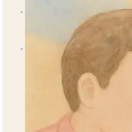
Terapia Infantojuvenil
Brindando Apoyo y Cuidado Integral para el Bienestar d
Nutricionista Dietista
Descubre tu Mejor Versión con la Ayuda de Nuestros Ex
Contáctanos
¿No estás seguro de qué servicios son los mejores p
Escríbenos