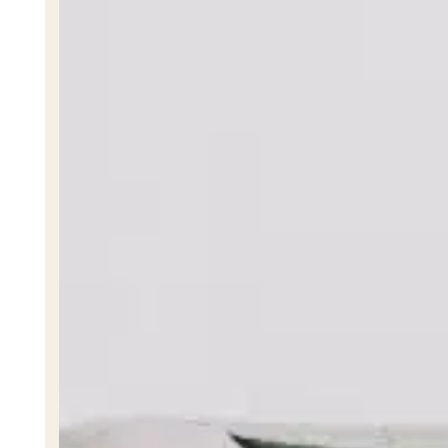
Esquizofrenia
Trastorno Bipolar
Anorexia
Depresión
Ver Más
Bienestar Integral