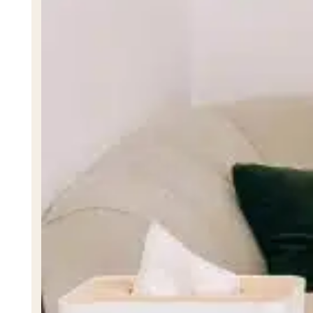
Nutricionista Génesis Ramírez
NUTRICIONISTA
Trastornos
Bulimia
Ansiedad por Separación