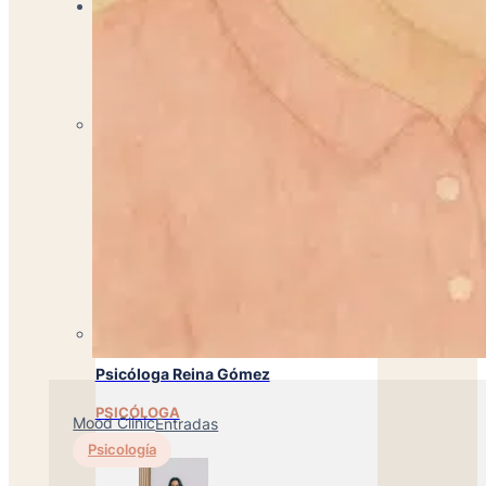
Especialistas
Psicóloga Rebeca Martínez
PSICÓLOGA
Psicóloga Reina Gómez
PSICÓLOGA
Mood Clinic
Entradas
Psicología