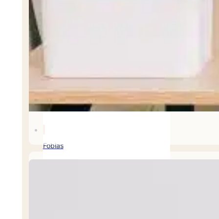
Estrés Postraumático
Ansiedad Social
Trastorno Obsesivo-Compulsivo (TOC)
Fobias
Ataque de pánico