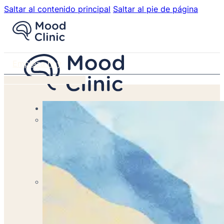
Saltar al contenido principal
Saltar al pie de página
Empieza hoy
Servicios
Terapia Individual
Terapia psicológica para mejorar tu vida.
Terapia de Pareja
Transforma Tu Relación con Nuestra Terapia de Pareja