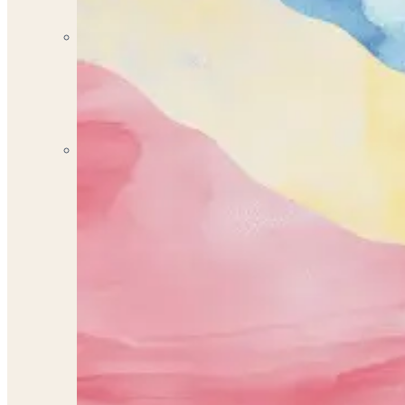
Terapia Infantojuvenil
Brindando Apoyo y Cuidado Integral para el Bienestar d
Nutricionista Dietista
Descubre tu Mejor Versión con la Ayuda de Nuestros Ex
Contáctanos
¿No estás seguro de qué servicios son los mejores p
Escríbenos