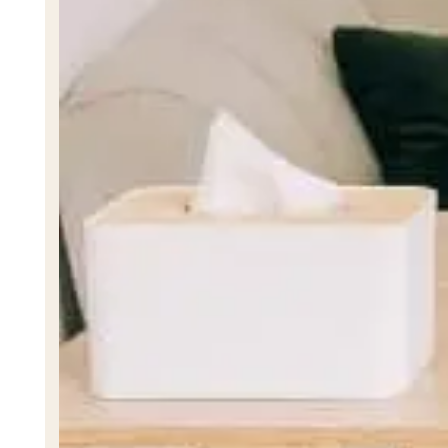
Nutricionista Génesis Ramírez
NUTRICIONISTA
Trastornos
Bulimia
Ansiedad por Separación