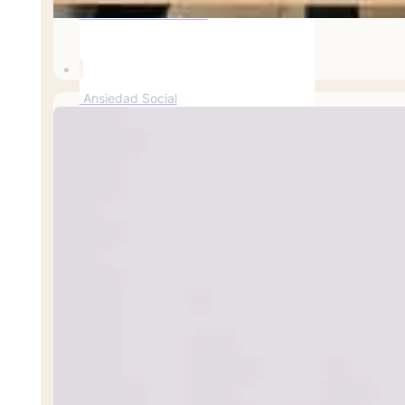
Estrés Postraumático
Ansiedad Social
Trastorno Obsesivo-Compulsivo (TOC)
Fobias
Ataque de pánico