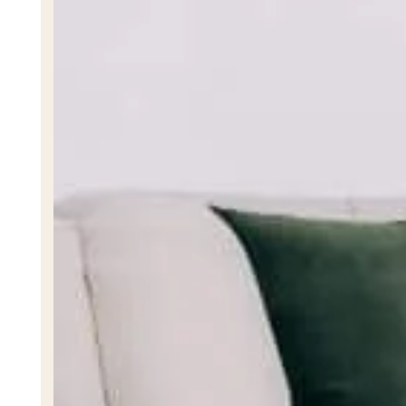
Esquizofrenia
Trastorno Bipolar
Anorexia
Depresión
Ver Más
Bienestar Integral