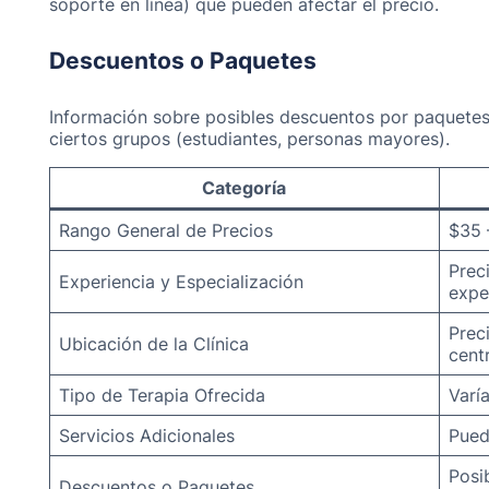
soporte en línea) que pueden afectar el precio.
Descuentos o Paquetes
Información sobre posibles descuentos por paquetes 
ciertos grupos (estudiantes, personas mayores).
Categoría
Rango General de Precios
$35 
Prec
Experiencia y Especialización
expe
Prec
Ubicación de la Clínica
cent
Tipo de Terapia Ofrecida
Varí
Servicios Adicionales
Pued
Posi
Descuentos o Paquetes