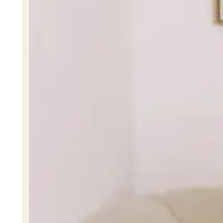
PSICÓLOGA
Psicóloga Evelyn Flores
PSICÓLOGA
Psicóloga Natali Pineda
PSICÓLOGA