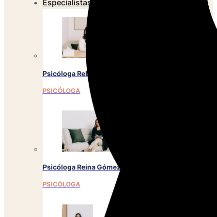
Especialistas
Psicóloga Rebeca Martínez
PSICÓLOGA
Psicóloga Reina Gómez
PSICÓLOGA