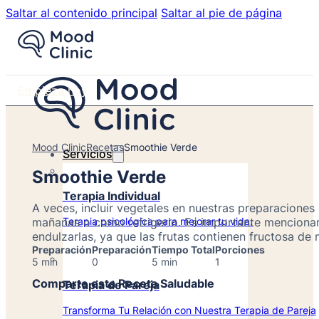
Saltar al contenido principal
Saltar al pie de página
Empieza hoy
Mood Clinic
Recetas
Smoothie Verde
Servicios
Smoothie Verde
Terapia Individual
A veces, incluir vegetales en nuestras preparaciones
mañanas o como refrigerio. Es importante mencionar 
Terapia psicológica para mejorar tu vida.
endulzarlas, ya que las frutas contienen fructosa de 
Preparación
Preparación
Tiempo Total
Porciones
5 min
0
5 min
1
Comparte esta Receta Saludable
Terapia de Pareja
Transforma Tu Relación con Nuestra Terapia de Pareja