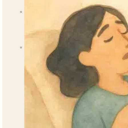
Terapia Infantojuvenil
Brindando Apoyo y Cuidado Integral para el Bienestar d
Nutricionista Dietista
Descubre tu Mejor Versión con la Ayuda de Nuestros Ex
Contáctanos
¿No estás seguro de qué servicios son los mejores p
Escríbenos