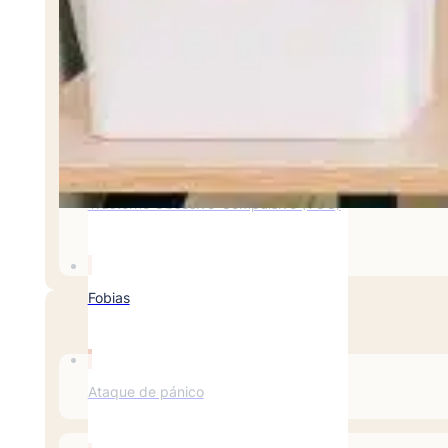
Estrés Postraumático
Ansiedad Social
Trastorno Obsesivo-Compulsivo (TOC)
Fobias
Ataque de pánico