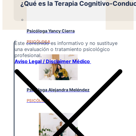
¿Qué es la Terapia Cognitivo-Condu
Psicóloga Yancy Cierra
PSICÓLOGA
Este contenido es informativo y no sustituye
una evaluación o tratamiento psicológico
profesional.
Aviso Legal / Disclaimer Médico
Psicóloga Alejandra Meléndez
PSICÓLOGA