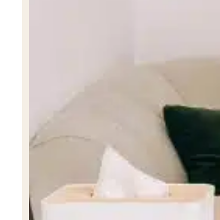
Nutricionista Génesis Ramírez
NUTRICIONISTA
Trastornos
Bulimia
Ansiedad por Separación