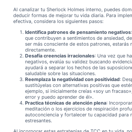
Al canalizar tu Sherlock Holmes interno, puedes domi
deducir formas de mejorar tu vida diaria. Para impl
efectiva, considera los siguientes pasos:
Identifica patrones de pensamiento negativos
que contribuyen a sentimientos de ansiedad, de
ser más consciente de estos patrones, estarás
directamente.
Desafía creencias irracionales
: Una vez que h
negativos, evalúa su validez buscando evidencia
ayudará a separar los hechos de las suposicio
saludable sobre las situaciones.
Reemplaza la negatividad con positividad
: Des
sustitúyelas con alternativas positivas que est
ejemplo, si inicialmente creías «soy un fracaso
error y puedo aprender de él».
Practica técnicas de atención plena
: Incorpora
meditación o los ejercicios de respiración prof
autoconciencia y fortalecer tu capacidad para 
estresantes.
Al incorporar estas estrategias de TCC en tu vida, no