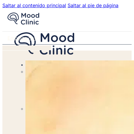
Saltar al contenido principal
Saltar al pie de página
Empieza hoy
Servicios
Terapia Individual
Terapia psicológica para mejorar tu vida.
Terapia de Pareja
Transforma Tu Relación con Nuestra Terapia de Pareja