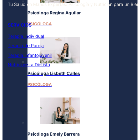
Tu Salud en Manos Expertas: Psicología y Nutrición para un Bie
Psicóloga Regina Aguilar
PSICÓLOGA
SERVICIOS
Terapia Individual
Terapia de Pareja
Terapia Infantojuvenil
Nutricionista Dietista
Psicóloga Lisbeth Calles
PSICÓLOGA
Psicóloga Emely Barrera