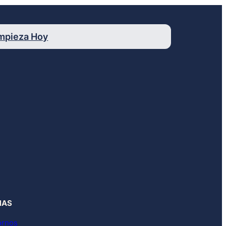
mpieza Hoy
NAS
ornos