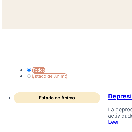
Todos
Estado de Ánimo
Depres
Estado de Ánimo
La depres
actividade
Leer