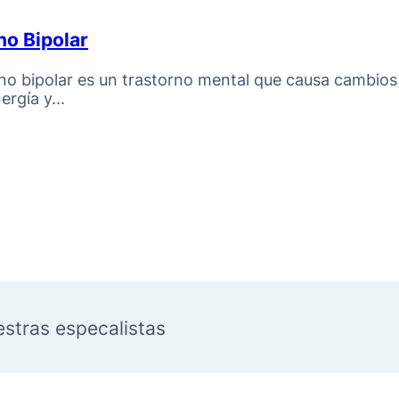
no Bipolar
rno bipolar es un trastorno mental que causa cambio
rgía y...
estras especalistas