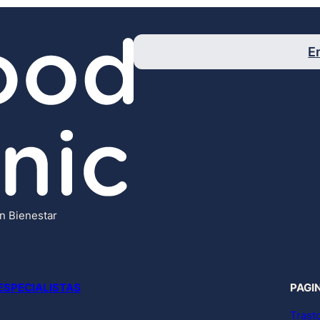
E
un Bienestar
ESPECIALISTAS
PAGI
Trast