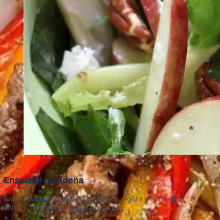
Ensalada navideña
Esta ensalada navideña es fresca, ligera y llena de
sabor. Combina el toque dulce de...