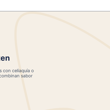
ten
s con celiaquía o
e combinan sabor