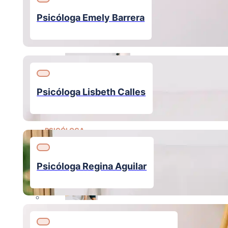
Psicóloga Rebeca Martínez
Psicóloga Emely Barrera
PSICÓLOGA
Psicóloga Lisbeth Calles
Psicóloga Reina Gómez
PSICÓLOGA
Psicóloga Regina Aguilar
Psicóloga Yancy Cierra