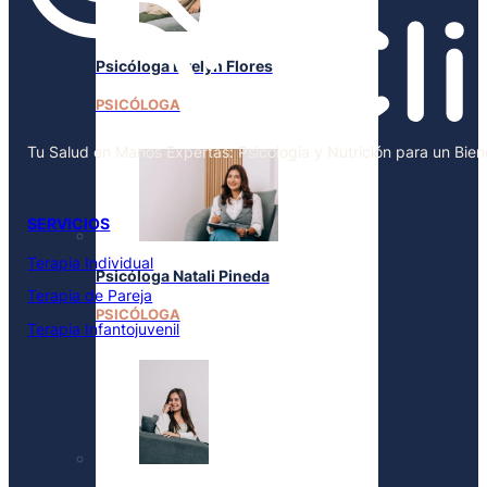
Psicóloga Evelyn Flores
PSICÓLOGA
Tu Salud en Manos Expertas: Psicología y Nutrición para un Bie
SERVICIOS
Terapia Individual
Psicóloga Natali Pineda
Terapia de Pareja
PSICÓLOGA
Terapia Infantojuvenil