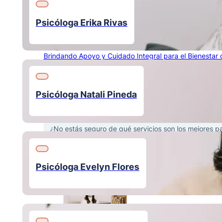
Psicóloga Erika Rivas
Terapia Infantojuvenil
Brindando Apoyo y Cuidado Integral para el Bienestar d
Psicóloga Natali Pineda
Contáctanos
¿No estás seguro de qué servicios son los mejores p
Escríbenos
Especialistas
Psicóloga Evelyn Flores