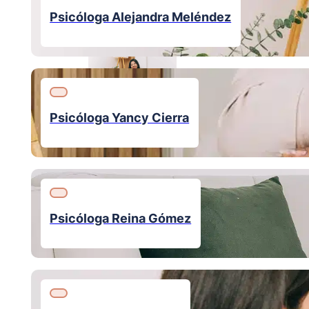
PSICÓLOGA
Psicóloga Alejandra Meléndez
Psicóloga Yancy Cierra
Psicóloga Alejandra Meléndez
PSICÓLOGA
Psicóloga Reina Gómez
Psicóloga Regina Aguilar
PSICÓLOGA