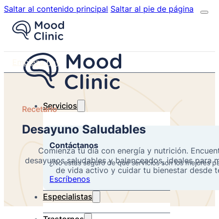
Saltar al contenido principal
Saltar al pie de página
Empieza hoy
Servicios
Recetario
Desayuno Saludables
Contáctanos
Comienza tu día con energía y nutrición. Encuen
desayunos saludables y balanceados, ideales para m
¿No estás seguro de qué servicios son los mejores p
de vida activo y cuidar tu bienestar desde 
Escríbenos
Especialistas