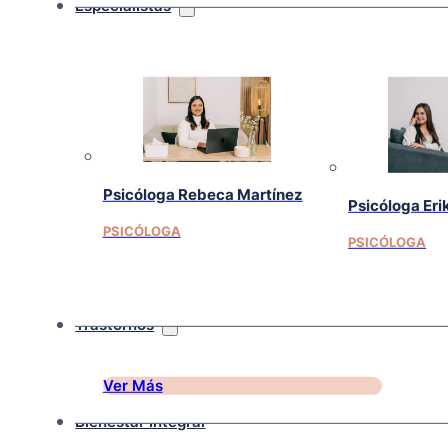
Especialistas
Psicóloga Rebeca Martínez
Psicóloga Eri
PSICÓLOGA
PSICÓLOGA
Trastornos
Ver Más
Bienestar Integral