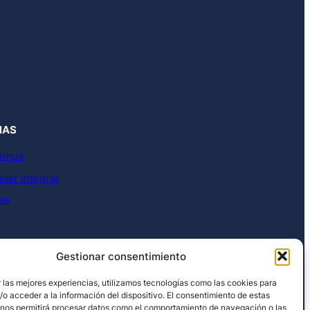
NAS
ornos
tar Integral
as
Gestionar consentimiento
 las mejores experiencias, utilizamos tecnologías como las cookies para
o acceder a la información del dispositivo. El consentimiento de estas
 nos permitirá procesar datos como el comportamiento de navegación o las