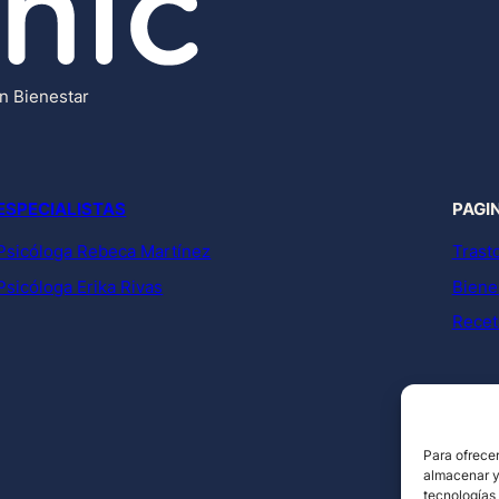
un Bienestar
ESPECIALISTAS
PAGI
Psicóloga Rebeca Martínez
Trast
Psicóloga Erika Rivas
Bienes
Recet
Para ofrecer
almacenar y/
tecnologías