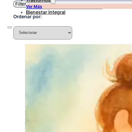
Trastornos
Filter
Ver Más
Bienestar Integral
Ordenar por: