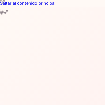
🌸
💝
Saltar al contenido principal

💕
💖
💗