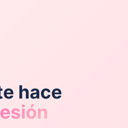
te hace
resión